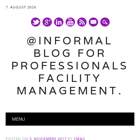
7. AUGUST 2026
mail
@INFORMAL
BLOG FOR
PROFESSIONALS
FACILITY
MANAGEMENT.
Main menu
Skip
MENU
to
content
POSTED ON
5. NOVIEMBRE 2017
BY
FM&S