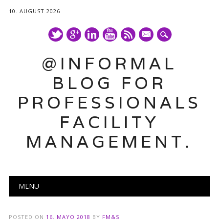
10. AUGUST 2026
mail
@INFORMAL
BLOG FOR
PROFESSIONALS
FACILITY
MANAGEMENT.
Main menu
Skip
MENU
to
content
POSTED ON
16. MAYO 2018
BY
FM&S