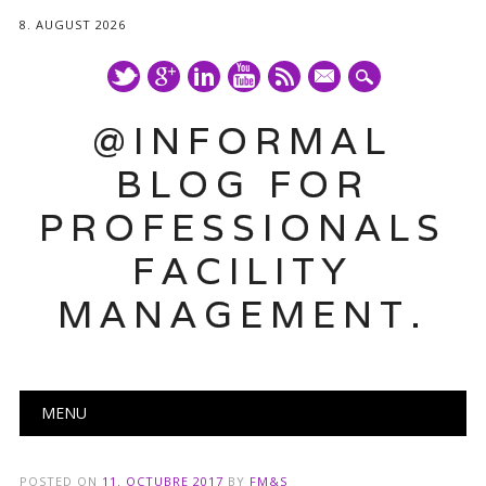
8. AUGUST 2026
mail
@INFORMAL
BLOG FOR
PROFESSIONALS
FACILITY
MANAGEMENT.
Main menu
Skip
MENU
to
content
POSTED ON
11. OCTUBRE 2017
BY
FM&S