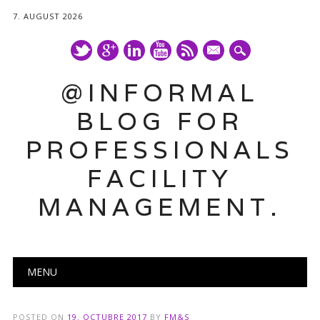
7. AUGUST 2026
mail
@INFORMAL
BLOG FOR
PROFESSIONALS
FACILITY
MANAGEMENT.
Main menu
Skip
MENU
to
content
POSTED ON
19. OCTUBRE 2017
BY
FM&S