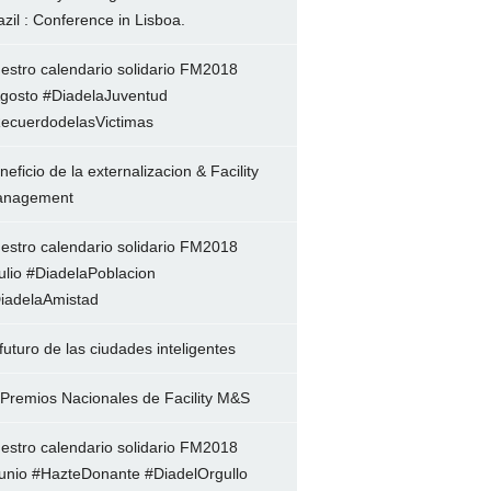
azil : Conference in Lisboa.
estro calendario solidario FM2018
gosto #DiadelaJuventud
ecuerdodelasVictimas
neficio de la externalizacion & Facility
nagement
estro calendario solidario FM2018
ulio #DiadelaPoblacion
iadelaAmistad
 futuro de las ciudades inteligentes
 Premios Nacionales de Facility M&S
estro calendario solidario FM2018
unio #HazteDonante #DiadelOrgullo