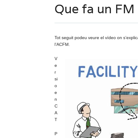
Que fa un FM 
Tot seguit podeu veure el vídeo on s’expli
l’ACFM.
V
e
r
si
o
e
n
C
A
T
P