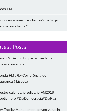
deos FM
onoces a nuestros clientes? Let’s get
 know our clients ?
atest Posts
ws FM Sector Limpieza : reclama
ificar convenios.
enda FM : 6.ª Conferência de
gurança ( Lisboa)
estro calendario solidario FM2018
eptiembre #DiaDemocracia#DiaPaz
w Facility Management drives value in