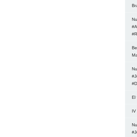
Br
Nu
#A
#R
Be
Ma
Nu
#J
#D
El
IV
Nu
#J