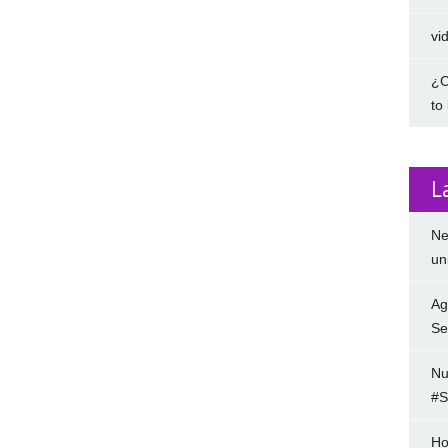
vi
¿C
to
L
Ne
un
Ag
Se
Nu
#S
Ho