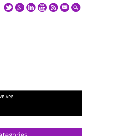
mail
WE ARE….
ategories