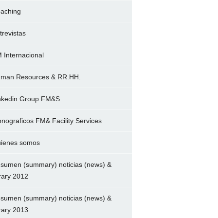
aching
trevistas
 Internacional
man Resources & RR.HH.
nkedin Group FM&S
nograficos FM& Facility Services
ienes somos
sumen (summary) noticias (news) &
brary 2012
sumen (summary) noticias (news) &
brary 2013