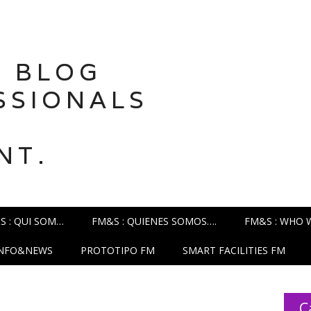
 BLOG
SSIONALS
NT.
S : QUI SOM…
FM&S : QUIENES SOMOS….
FM&S : WHO 
INFO&NEWS
PROTOTIPO FM
SMART FACILITIES FM
C