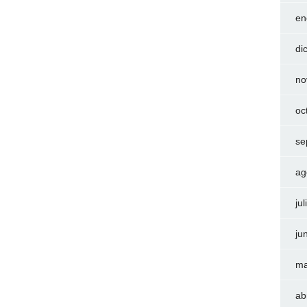
en
di
no
oc
se
ag
ju
ju
ma
ab