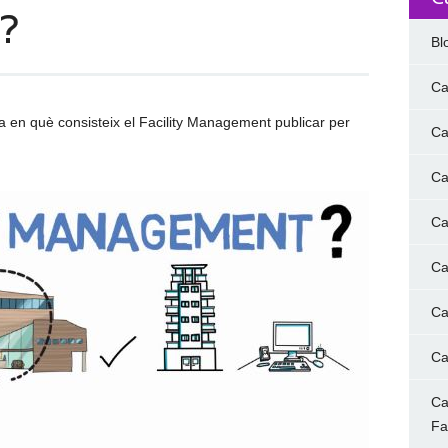
?
Bl
Ca
ca en què consisteix el Facility Management publicar per
Ca
Ca
Ca
Ca
Ca
Ca
Ca
F