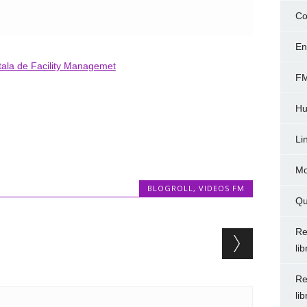
Co
En
tala de Facility Managemet
FM
Hu
Li
Mo
BLOGROLL
,
VIDEOS FM
Qu
Re
li
Re
li