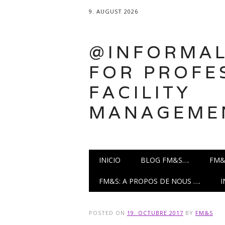
9. AUGUST 2026
@INFORMAL
FOR PROFE
FACILITY
MANAGEME
Main menu
Skip
INICIO
BLOG FM&S….
FM&
to
content
FM&S: A PROPOS DE NOUS ….
POSTED ON
19. OCTUBRE 2017
BY
FM&S