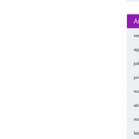
A
se
ag
ju
ju
ma
ab
ma
fe