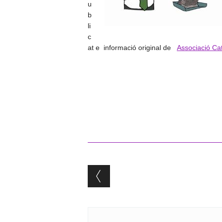
u
b
li
c
at e informació original de
Associació Ca
Post navigation