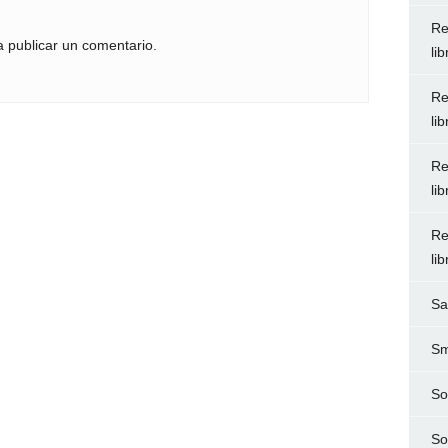
Re
 publicar un comentario.
li
Re
li
Re
li
Re
li
Sa
Sm
So
So