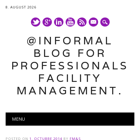
8. AUGUST 2026
mail
@INFORMAL
BLOG FOR
PROFESSIONALS
FACILITY
MANAGEMENT.
Main menu
Skip
MENU
to
content
POSTED ON
1. OCTUBRE 2014
BY
FM&S