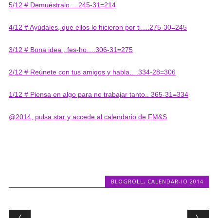
5/12 # Demuéstralo….245-31=214
4/12 # Ayúdales, que ellos lo hicieron por ti….275-30=245
3/12 # Bona idea , fes-ho….306-31=275
2/12 # Reúnete con tus amigos y habla….334-28=306
1/12 # Piensa en algo para no trabajar tanto.. 365-31=334
@2014, pulsa star y accede al calendario de FM&S
BLOGROLL
,
CALENDAR-IO 2014
Post navigation