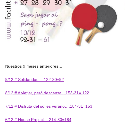
Nuestros 9 meses anteriores…
9/12 # Solidaridad….122-30=92
8/12 # A viatjar, però descansa…153-31= 122
7/12 # Disfruta del sol es verano….184-31=153
6/12 # House Project….214-30=184